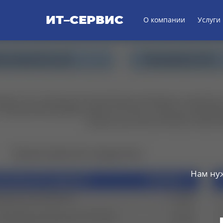
ИТ–СЕРВИС
О компании
Услуги
Нам нуж