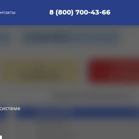
8 (800) 700-43-66
онтакты
 системе